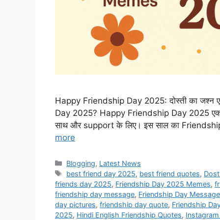
Happy Friendship Day 2025: दोस्ती का जश्न एक 
Day 2025? Happy Friendship Day 2025 एक ऐसा दि
साथ और support के लिए। इस साल का Friendship
more
Categories
Blogging
,
Latest News
Tags
best friend day 2025
,
best friend quotes
,
Dost
friends day 2025
,
Friendship Day 2025 Memes
,
f
friendship day message
,
Friendship Day Messag
day pictures
,
friendship day quote
,
Friendship Da
2025
,
Hindi English Friendship Quotes
,
Instagram