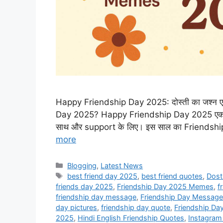
Happy Friendship Day 2025: दोस्ती का जश्न एक 
Day 2025? Happy Friendship Day 2025 एक ऐसा दि
साथ और support के लिए। इस साल का Friendship
more
Categories
Blogging
,
Latest News
Tags
best friend day 2025
,
best friend quotes
,
Dost
friends day 2025
,
Friendship Day 2025 Memes
,
f
friendship day message
,
Friendship Day Messag
day pictures
,
friendship day quote
,
Friendship Da
2025
,
Hindi English Friendship Quotes
,
Instagram