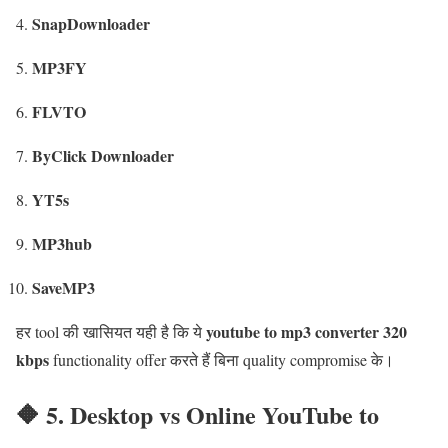
SnapDownloader
MP3FY
FLVTO
ByClick Downloader
YT5s
MP3hub
SaveMP3
youtube to mp3 converter 320
हर tool की खासियत यही है कि ये
kbps
functionality offer करते हैं बिना quality compromise के।
🔶 5. Desktop vs Online YouTube to