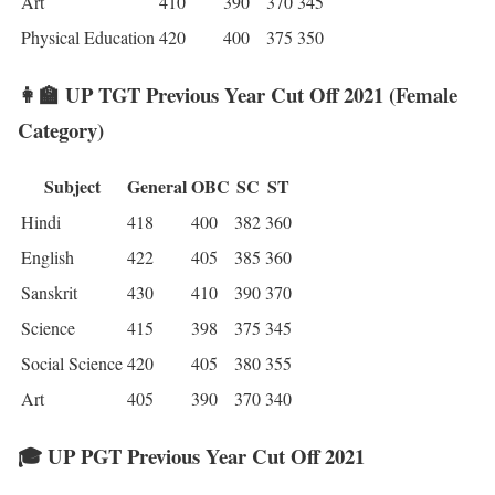
Art
410
390
370
345
Physical Education
420
400
375
350
👩‍🏫 UP TGT Previous Year Cut Off 2021 (Female
Category)
Subject
General
OBC
SC
ST
Hindi
418
400
382
360
English
422
405
385
360
Sanskrit
430
410
390
370
Science
415
398
375
345
Social Science
420
405
380
355
Art
405
390
370
340
🎓 UP PGT Previous Year Cut Off 2021