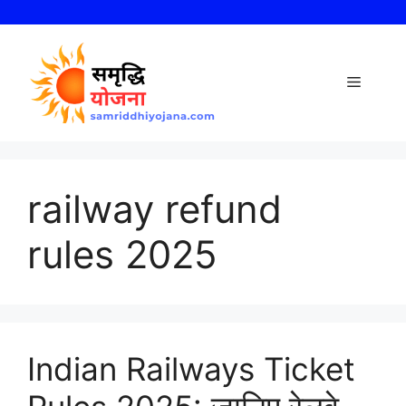
Skip
to
content
Menu
railway refund
rules 2025
Indian Railways Ticket