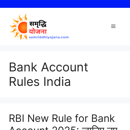
Skip
to
content
Menu
Bank Account
Rules India
RBI New Rule for Bank