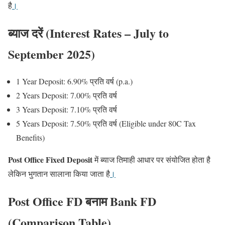
है
।
ब्याज दरें (Interest Rates – July to
September 2025)
1 Year Deposit: 6.90% प्रति वर्ष (p.a.)
2 Years Deposit: 7.00% प्रति वर्ष
3 Years Deposit: 7.10% प्रति वर्ष
5 Years Deposit: 7.50% प्रति वर्ष (Eligible under 80C Tax
Benefits)
Post Office Fixed Deposit
में ब्याज तिमाही आधार पर संयोजित होता है
लेकिन भुगतान सालाना किया जाता है
।
Post Office FD बनाम Bank FD
(Comparison Table)