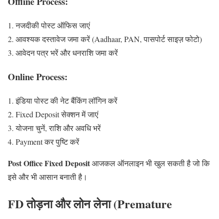
Offline Process:
नजदीकी पोस्ट ऑफिस जाएं
आवश्यक दस्तावेज जमा करें (Aadhaar, PAN, पासपोर्ट साइज़ फोटो)
आवेदन पत्र भरें और धनराशि जमा करें
Online Process:
इंडिया पोस्ट की नेट बैंकिंग लॉगिन करें
Fixed Deposit सेक्शन में जाएं
योजना चुनें, राशि और अवधि भरें
Payment कर पुष्टि करें
Post Office Fixed Deposit
आजकल ऑनलाइन भी खुल सकती है जो कि
इसे और भी आसान बनाती है।
FD तोड़ना और लोन लेना (Premature