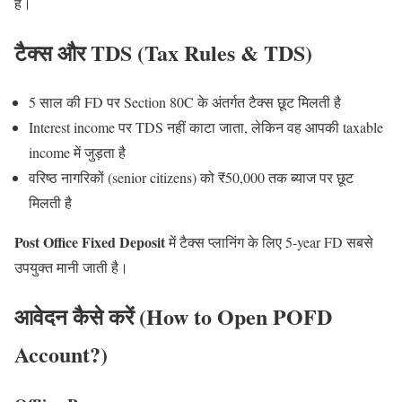
है।
टैक्स और TDS (Tax Rules & TDS)
5 साल की FD पर Section 80C के अंतर्गत टैक्स छूट मिलती है
Interest income पर TDS नहीं काटा जाता, लेकिन वह आपकी taxable
income में जुड़ता है
वरिष्ठ नागरिकों (senior citizens) को ₹50,000 तक ब्याज पर छूट
मिलती है
Post Office Fixed Deposit
में टैक्स प्लानिंग के लिए 5-year FD सबसे
उपयुक्त मानी जाती है।
आवेदन कैसे करें (How to Open POFD
Account?)