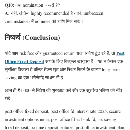
Q10:
क्या nomination जरूरी है?
A:
नहीं, लेकिन highly recommended है ताकि unforeseen
circumstances में nominee को राशि मिल सके।
निष्कर्ष (Conclusion)
Post
यदि आप risk-free और guaranteed return वाला निवेश ढूंढ रहे हैं, तो
Office Fixed Deposit
आपके लिए बिल्कुल उपयुक्त है। यह न केवल एक
सुरक्षित विकल्प है बल्कि टैक्स छूट और स्थिर रिटर्न के कारण long-term
saving का एक भरोसेमंद साधन भी है।
आज ही ₹1,000 से निवेश की शुरुआत करें और एक सुरक्षित भविष्य की नींव
रखें।
post office fixed deposit, post office fd interest rate 2025, secure
investment options india, post office fd vs bank fd, tax saving
fixed deposit, po time deposit features, post office investment plan,