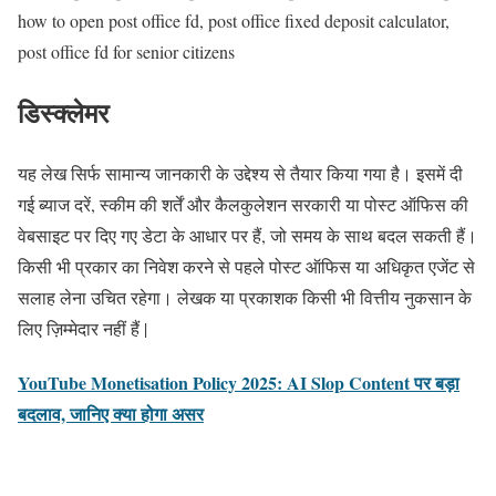
how to open post office fd, post office fixed deposit calculator,
post office fd for senior citizens
डिस्क्लेमर
यह लेख सिर्फ सामान्य जानकारी के उद्देश्य से तैयार किया गया है। इसमें दी
गई ब्याज दरें, स्कीम की शर्तें और कैलकुलेशन सरकारी या पोस्ट ऑफिस की
वेबसाइट पर दिए गए डेटा के आधार पर हैं, जो समय के साथ बदल सकती हैं।
किसी भी प्रकार का निवेश करने से पहले पोस्ट ऑफिस या अधिकृत एजेंट से
सलाह लेना उचित रहेगा। लेखक या प्रकाशक किसी भी वित्तीय नुकसान के
लिए ज़िम्मेदार नहीं हैं |
YouTube Monetisation Policy 2025: AI Slop Content पर बड़ा
बदलाव, जानिए क्या होगा असर