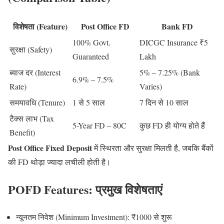
विशेषता (Feature)
Post Office FD
Bank FD
100% Govt.
DICGC Insurance ₹5
सुरक्षा (Safety)
Guaranteed
Lakh
ब्याज दर (Interest
5% – 7.25% (Bank
6.9% – 7.5%
Rate)
Varies)
समयावधि (Tenure)
1 से 5 साल
7 दिन से 10 साल
टैक्स लाभ (Tax
5-Year FD – 80C
कुछ FD ही योग्य होते हैं
Benefit)
Post Office Fixed Deposit
में स्थिरता और सुरक्षा मिलती है, जबकि बैंकों
की FD थोड़ा ज्यादा लचीली होती है।
POFD Features: प्रमुख विशेषताएं
न्यूनतम निवेश (Minimum Investment): ₹1000 से शुरू