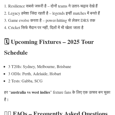
Resilience सबसे जरूरी है – दोनों teams ने उतार-चढ़ाव देखे हैं
Legacy हमेशा जिंदा रहती है – legends इन्हीं matches में बनते हैं
Game evolve करता है – power-hitting से लेकर DRS तक
Cricket सिर्फ मैदान पर नहीं, दिलों में भी खेला जाता है
🗓️ Upcoming Fixtures – 2025 Tour
Schedule
3 T20Is: Sydney, Melbourne, Brisbane
3 ODIs: Perth, Adelaide, Hobart
2 Tests: Gabba, SCG
australia vs west indies
हर “
” fixture fans के लिए एक उत्सव बन चुका
है।
🙋‍♂️ FAQs – Frequently Asked Questions