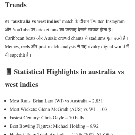
Trends
australia vs west indies
हर “
” match के दौरान Twitter, Instagram
और YouTube पर cricket fans का उत्साह देखने लायक होता है।
Caribbean beats और Aussie crowd chants से stadiums गूंज उठते हैं।
Memes, reels और post-match analysis से यह rivalry digital world में
भी superhit है।
🧾 Statistical Highlights in australia vs
west indies
Most Runs: Brian Lara (WI) vs Australia – 2,851
Most Wickets: Glenn McGrath (AUS) vs WI – 103
Fastest Century: Chris Gayle – 70 balls
Best Bowling Figures: Michael Holding – 8/92
Highest Team Total: Australia – 417/6 (2007, St Kitts)