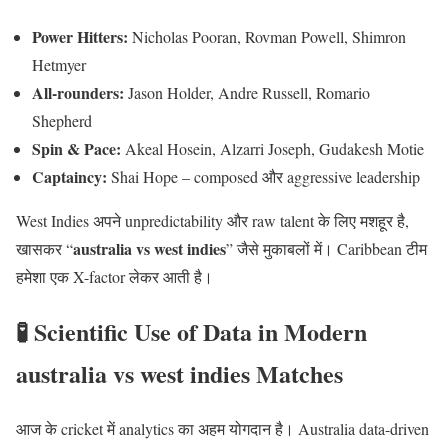
Power Hitters:
Nicholas Pooran, Rovman Powell, Shimron
Hetmyer
All-rounders:
Jason Holder, Andre Russell, Romario
Shepherd
Spin & Pace:
Akeal Hosein, Alzarri Joseph, Gudakesh Motie
Captaincy:
Shai Hope – composed और aggressive leadership
West Indies अपने unpredictability और raw talent के लिए मशहूर है,
australia vs west indies
खासकर “
” जैसे मुकाबलों में। Caribbean टीम
हमेशा एक X-factor लेकर आती है।
🧪 Scientific Use of Data in Modern
australia vs west indies Matches
आज के cricket में analytics का अहम योगदान है। Australia data-driven