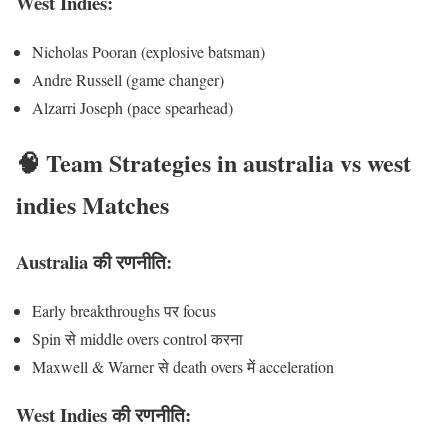
West Indies:
Nicholas Pooran (explosive batsman)
Andre Russell (game changer)
Alzarri Joseph (pace spearhead)
🧠 Team Strategies in australia vs west
indies Matches
Australia की रणनीति:
Early breakthroughs पर focus
Spin से middle overs control करना
Maxwell & Warner से death overs में acceleration
West Indies की रणनीति: