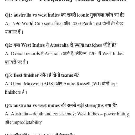
Q1: australia vs west indies का सबसे iconic मुकाबला कौन सा है?
A: 1996 World Cup semi-final और 2003 Perth Test दोनों ही बेहद
यादगार हैं।
Q2: क्या West Indies ने Australia से ज़्यादा matches जीते हैं?
A: Overall records में Australia आगे है, लेकिन T20s में West Indies
बराबरी पर है।
Q3: Best finisher कौन है दोनों teams में?
A: Glenn Maxwell (AUS) और Andre Russell (WI) दोनों top
finishers हैं।
Q4: australia vs west indies की सबसे बड़ी strengths क्या हैं?
A: Australia – depth and consistency; West Indies – power hitting
और unpredictability