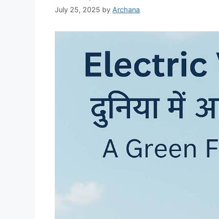
July 25, 2025
by
Archana